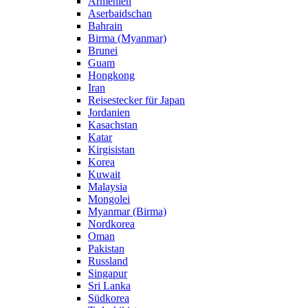
Armenien
Aserbaidschan
Bahrain
Birma (Myanmar)
Brunei
Guam
Hongkong
Iran
Reisestecker für Japan
Jordanien
Kasachstan
Katar
Kirgisistan
Korea
Kuwait
Malaysia
Mongolei
Myanmar (Birma)
Nordkorea
Oman
Pakistan
Russland
Singapur
Sri Lanka
Südkorea