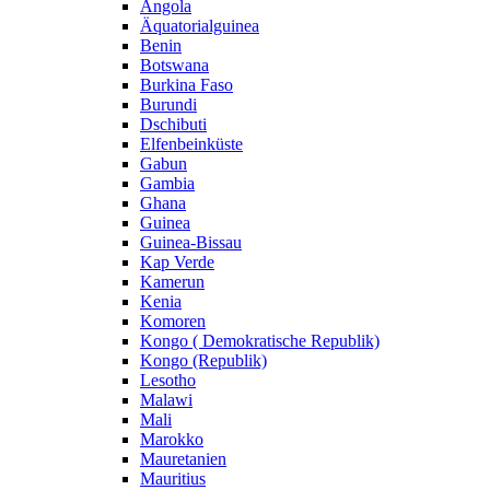
Angola
Äquatorialguinea
Benin
Botswana
Burkina Faso
Burundi
Dschibuti
Elfenbeinküste
Gabun
Gambia
Ghana
Guinea
Guinea-Bissau
Kap Verde
Kamerun
Kenia
Komoren
Kongo ( Demokratische Republik)
Kongo (Republik)
Lesotho
Malawi
Mali
Marokko
Mauretanien
Mauritius