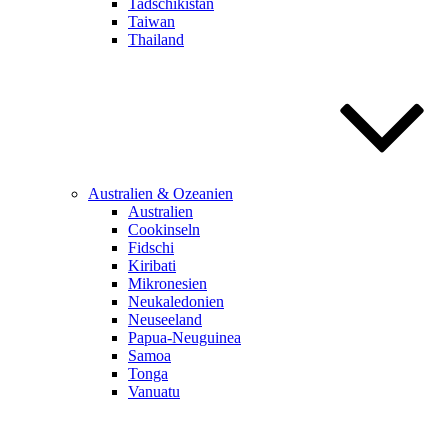
Tadschikistan
Taiwan
Thailand
Australien & Ozeanien
Australien
Cookinseln
Fidschi
Kiribati
Mikronesien
Neukaledonien
Neuseeland
Papua-Neuguinea
Samoa
Tonga
Vanuatu