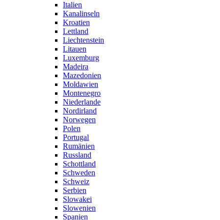
Italien
Kanalinseln
Kroatien
Lettland
Liechtenstein
Litauen
Luxemburg
Madeira
Mazedonien
Moldawien
Montenegro
Niederlande
Nordirland
Norwegen
Polen
Portugal
Rumänien
Russland
Schottland
Schweden
Schweiz
Serbien
Slowakei
Slowenien
Spanien