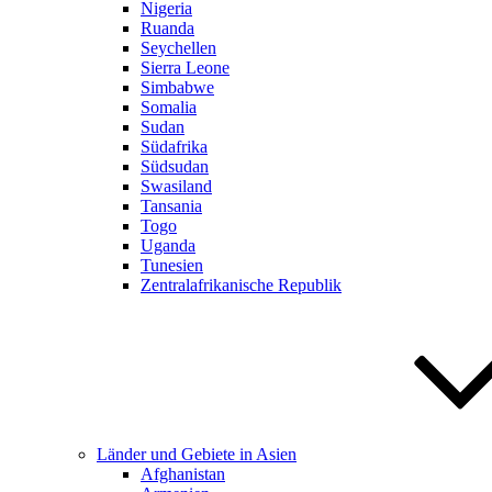
Nigeria
Ruanda
Seychellen
Sierra Leone
Simbabwe
Somalia
Sudan
Südafrika
Südsudan
Swasiland
Tansania
Togo
Uganda
Tunesien
Zentralafrikanische Republik
Länder und Gebiete in Asien
Afghanistan