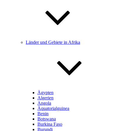
Länder und Gebiete in Afrika
Ägypten
Algerien
Angola
Äquatorialguinea
Benin
Botswana
Burkina Faso
Burundi