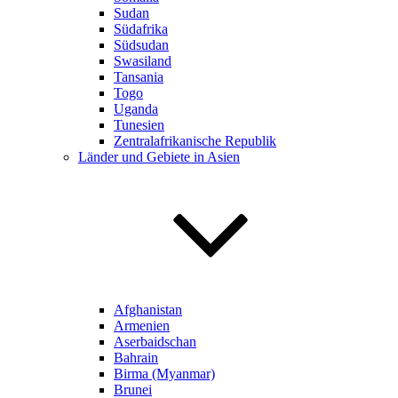
Sudan
Südafrika
Südsudan
Swasiland
Tansania
Togo
Uganda
Tunesien
Zentralafrikanische Republik
Länder und Gebiete in Asien
Afghanistan
Armenien
Aserbaidschan
Bahrain
Birma (Myanmar)
Brunei