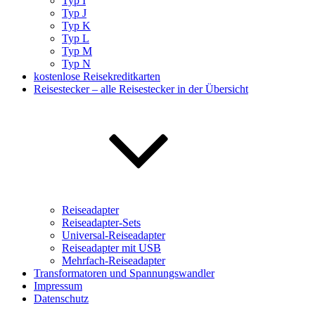
Typ I
Typ J
Typ K
Typ L
Typ M
Typ N
kostenlose Reisekreditkarten
Reisestecker – alle Reisestecker in der Übersicht
Reiseadapter
Reiseadapter-Sets
Universal-Reiseadapter
Reiseadapter mit USB
Mehrfach-Reiseadapter
Transformatoren und Spannungswandler
Impressum
Datenschutz