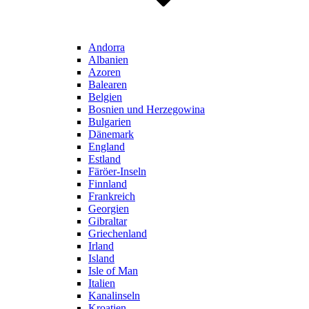
Andorra
Albanien
Azoren
Balearen
Belgien
Bosnien und Herzegowina
Bulgarien
Dänemark
England
Estland
Färöer-Inseln
Finnland
Frankreich
Georgien
Gibraltar
Griechenland
Irland
Island
Isle of Man
Italien
Kanalinseln
Kroatien