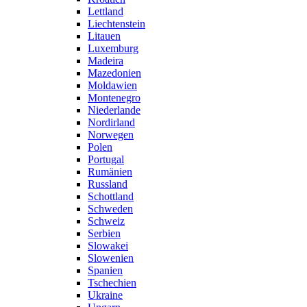
Lettland
Liechtenstein
Litauen
Luxemburg
Madeira
Mazedonien
Moldawien
Montenegro
Niederlande
Nordirland
Norwegen
Polen
Portugal
Rumänien
Russland
Schottland
Schweden
Schweiz
Serbien
Slowakei
Slowenien
Spanien
Tschechien
Ukraine