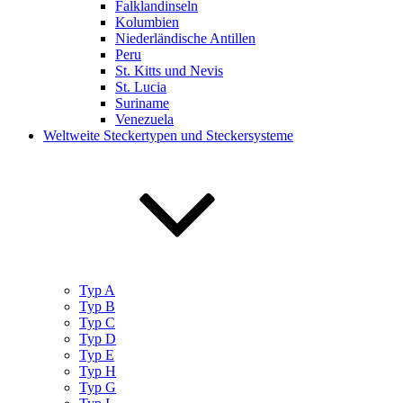
Falklandinseln
Kolumbien
Niederländische Antillen
Peru
St. Kitts und Nevis
St. Lucia
Suriname
Venezuela
Weltweite Steckertypen und Steckersysteme
Typ A
Typ B
Typ C
Typ D
Typ E
Typ H
Typ G