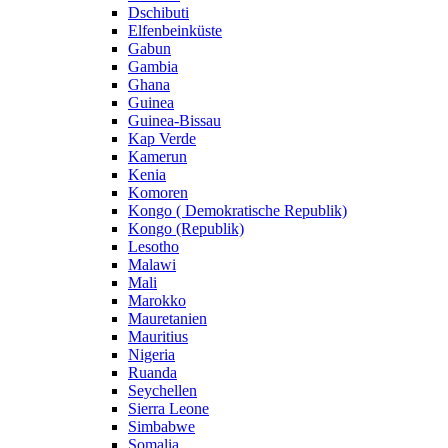
Dschibuti
Elfenbeinküste
Gabun
Gambia
Ghana
Guinea
Guinea-Bissau
Kap Verde
Kamerun
Kenia
Komoren
Kongo ( Demokratische Republik)
Kongo (Republik)
Lesotho
Malawi
Mali
Marokko
Mauretanien
Mauritius
Nigeria
Ruanda
Seychellen
Sierra Leone
Simbabwe
Somalia