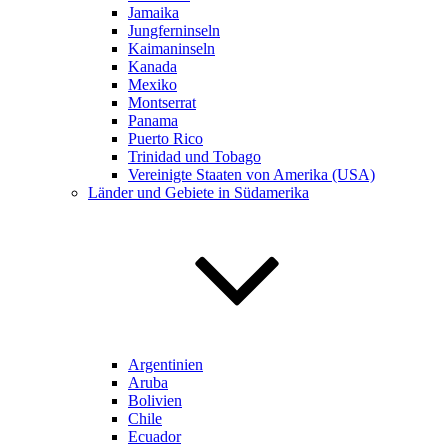
Jamaika
Jungferninseln
Kaimaninseln
Kanada
Mexiko
Montserrat
Panama
Puerto Rico
Trinidad und Tobago
Vereinigte Staaten von Amerika (USA)
Länder und Gebiete in Südamerika
Argentinien
Aruba
Bolivien
Chile
Ecuador