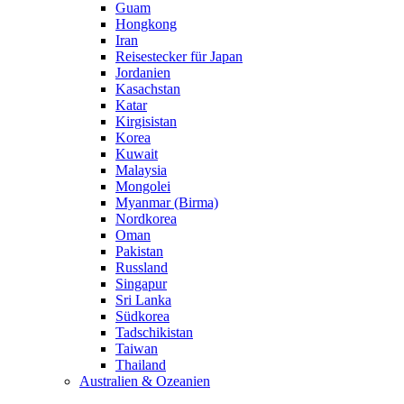
Guam
Hongkong
Iran
Reisestecker für Japan
Jordanien
Kasachstan
Katar
Kirgisistan
Korea
Kuwait
Malaysia
Mongolei
Myanmar (Birma)
Nordkorea
Oman
Pakistan
Russland
Singapur
Sri Lanka
Südkorea
Tadschikistan
Taiwan
Thailand
Australien & Ozeanien