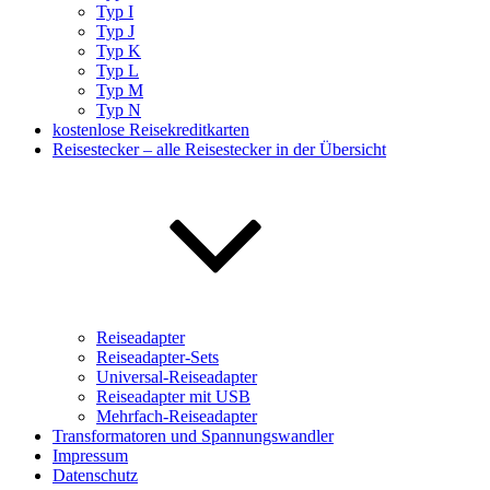
Typ I
Typ J
Typ K
Typ L
Typ M
Typ N
kostenlose Reisekreditkarten
Reisestecker – alle Reisestecker in der Übersicht
Reiseadapter
Reiseadapter-Sets
Universal-Reiseadapter
Reiseadapter mit USB
Mehrfach-Reiseadapter
Transformatoren und Spannungswandler
Impressum
Datenschutz