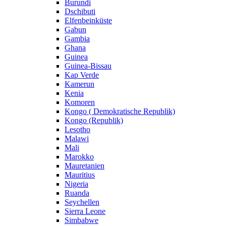
Burundi
Dschibuti
Elfenbeinküste
Gabun
Gambia
Ghana
Guinea
Guinea-Bissau
Kap Verde
Kamerun
Kenia
Komoren
Kongo ( Demokratische Republik)
Kongo (Republik)
Lesotho
Malawi
Mali
Marokko
Mauretanien
Mauritius
Nigeria
Ruanda
Seychellen
Sierra Leone
Simbabwe