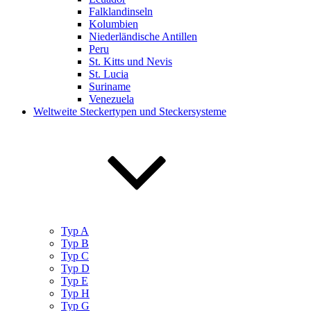
Falklandinseln
Kolumbien
Niederländische Antillen
Peru
St. Kitts und Nevis
St. Lucia
Suriname
Venezuela
Weltweite Steckertypen und Steckersysteme
Typ A
Typ B
Typ C
Typ D
Typ E
Typ H
Typ G