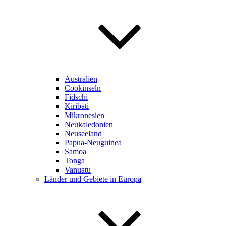
Australien
Cookinseln
Fidschi
Kiribati
Mikronesien
Neukaledonien
Neuseeland
Papua-Neuguinea
Samoa
Tonga
Vanuatu
Länder und Gebiete in Europa