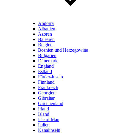
Andorra
Albanien
Azoren
Balearen
Belgien
Bosnien und Herzegowina
Bulgarien
Dänemark
England
Estland
Färöer-Inseln
Finnland
Frankreich
Georgien
Gibraltar
Griechenland
Irland
Island
Isle of Man
Italien
Kanalinseln