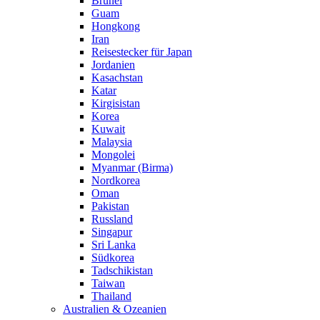
Brunei
Guam
Hongkong
Iran
Reisestecker für Japan
Jordanien
Kasachstan
Katar
Kirgisistan
Korea
Kuwait
Malaysia
Mongolei
Myanmar (Birma)
Nordkorea
Oman
Pakistan
Russland
Singapur
Sri Lanka
Südkorea
Tadschikistan
Taiwan
Thailand
Australien & Ozeanien