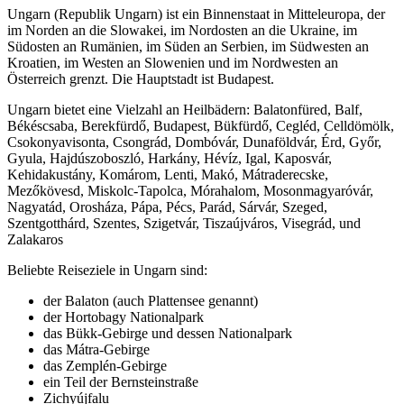
Ungarn (Republik Ungarn) ist ein Binnenstaat in Mitteleuropa, der
im Norden an die Slowakei, im Nordosten an die Ukraine, im
Südosten an Rumänien, im Süden an Serbien, im Südwesten an
Kroatien, im Westen an Slowenien und im Nordwesten an
Österreich grenzt. Die Hauptstadt ist Budapest.
Ungarn bietet eine Vielzahl an Heilbädern: Balatonfüred, Balf,
Békéscsaba, Berekfürdő, Budapest, Bükfürdő, Cegléd, Celldömölk,
Csokonyavisonta, Csongrád, Dombóvár, Dunaföldvár, Érd, Győr,
Gyula, Hajdúszoboszló, Harkány, Hévíz, Igal, Kaposvár,
Kehidakustány, Komárom, Lenti, Makó, Mátraderecske,
Mezőkövesd, Miskolc-Tapolca, Mórahalom, Mosonmagyaróvár,
Nagyatád, Orosháza, Pápa, Pécs, Parád, Sárvár, Szeged,
Szentgotthárd, Szentes, Szigetvár, Tiszaújváros, Visegrád, und
Zalakaros
Beliebte Reiseziele in Ungarn sind:
der Balaton (auch Plattensee genannt)
der Hortobagy Nationalpark
das Bükk-Gebirge und dessen Nationalpark
das Mátra-Gebirge
das Zemplén-Gebirge
ein Teil der Bernsteinstraße
Zichyújfalu