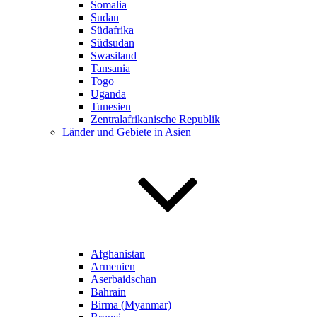
Somalia
Sudan
Südafrika
Südsudan
Swasiland
Tansania
Togo
Uganda
Tunesien
Zentralafrikanische Republik
Länder und Gebiete in Asien
Afghanistan
Armenien
Aserbaidschan
Bahrain
Birma (Myanmar)