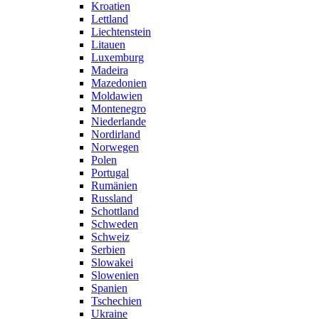
Kroatien
Lettland
Liechtenstein
Litauen
Luxemburg
Madeira
Mazedonien
Moldawien
Montenegro
Niederlande
Nordirland
Norwegen
Polen
Portugal
Rumänien
Russland
Schottland
Schweden
Schweiz
Serbien
Slowakei
Slowenien
Spanien
Tschechien
Ukraine