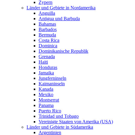
Zypern
Länder und Gebiete in Nordamerika
Anguilla
Antigua und Barbuda
Bahamas
Barbados
Bermuda
Costa Rica
Dominica
Dominikanische Republik
Grenada
Haiti
Honduras
Jamaika
Jungferninseln
Kaimaninseln
Kanada
Mexiko
Montserrat
Panama
Puerto Rico
Trinidad und Tobago
Vereinigte Staaten von Amerika (USA)
Länder und Gebiete in Südamerika
Argentinien