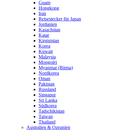
Guam
Hongkong
Iran
Reisestecker für Japan
Jordanien
Kasachstan
Katar
Kirgisistan
Korea
Kuwait
Malaysia
Mongolei
Myanmar (Birma)
Nordkorea
Oman
Pakistan
Russland
Singapur
Sri Lanka
Südkorea
Tadschikistan
Taiwan
Thailand
Australien & Ozeanien