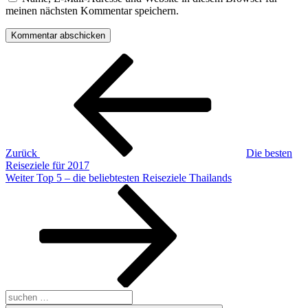
meinen nächsten Kommentar speichern.
Beitragsnavigation
Vorheriger
Beitrag
Zurück
Die besten
Reiseziele für 2017
Nächster
Weiter
Top 5 – die beliebtesten Reiseziele Thailands
Beitrag
Suche
nach: