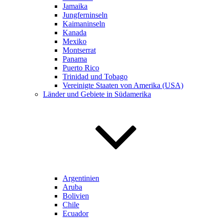
Jamaika
Jungferninseln
Kaimaninseln
Kanada
Mexiko
Montserrat
Panama
Puerto Rico
Trinidad und Tobago
Vereinigte Staaten von Amerika (USA)
Länder und Gebiete in Südamerika
Argentinien
Aruba
Bolivien
Chile
Ecuador