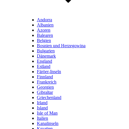
Andorra
Albanien
Azoren
Balearen
Belgien
Bosnien und Herzegowina
Bulgarien
Dänemark
England
Estland
Färöer-Inseln
Finnland
Frankreich
Georgien
Gibraltar
Griechenland
Irland
Island
Isle of Man
Italien
Kanalinseln
Kroatien