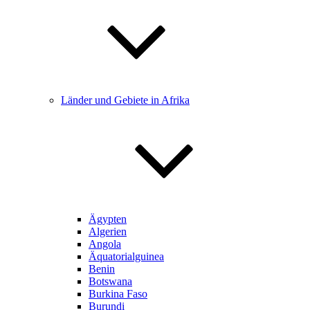
Länder und Gebiete in Afrika
Ägypten
Algerien
Angola
Äquatorialguinea
Benin
Botswana
Burkina Faso
Burundi