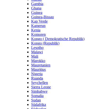
Gambia
Ghana
Guinea
Guinea-Bissau
Kap Verde
Kamerun
Kenia
Komoren
Kongo ( Demokratische Republik)
Kongo (Republik)
Lesotho
Malawi
Mali
Marokko
Mauretanien
Mauritius
Nigeria
Ruanda
Seychellen
Sierra Leone
Simbabwe
Somalia
Sudan
Südafrika
Südsudan