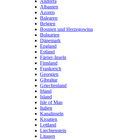
Andorra
Albanien
Azoren
Balearen
Belgien
Bosnien und Herzegowina
Bulgarien
Dänemark
England
Estland
Färöer-Inseln
Finnland
Frankreich
Georgien
Gibraltar
Griechenland
Irland
Island
Isle of Man
Italien
Kanalinseln
Kroatien
Lettland
Liechtenstein
Litauen