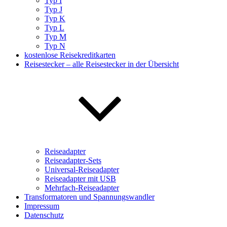
Typ I
Typ J
Typ K
Typ L
Typ M
Typ N
kostenlose Reisekreditkarten
Reisestecker – alle Reisestecker in der Übersicht
Reiseadapter
Reiseadapter-Sets
Universal-Reiseadapter
Reiseadapter mit USB
Mehrfach-Reiseadapter
Transformatoren und Spannungswandler
Impressum
Datenschutz