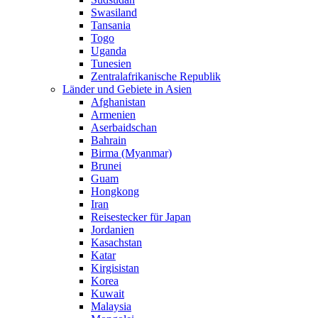
Swasiland
Tansania
Togo
Uganda
Tunesien
Zentralafrikanische Republik
Länder und Gebiete in Asien
Afghanistan
Armenien
Aserbaidschan
Bahrain
Birma (Myanmar)
Brunei
Guam
Hongkong
Iran
Reisestecker für Japan
Jordanien
Kasachstan
Katar
Kirgisistan
Korea
Kuwait
Malaysia