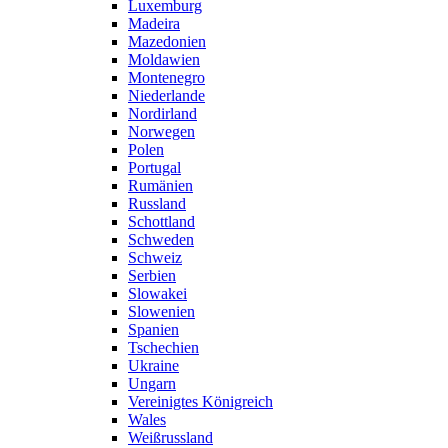
Luxemburg
Madeira
Mazedonien
Moldawien
Montenegro
Niederlande
Nordirland
Norwegen
Polen
Portugal
Rumänien
Russland
Schottland
Schweden
Schweiz
Serbien
Slowakei
Slowenien
Spanien
Tschechien
Ukraine
Ungarn
Vereinigtes Königreich
Wales
Weißrussland