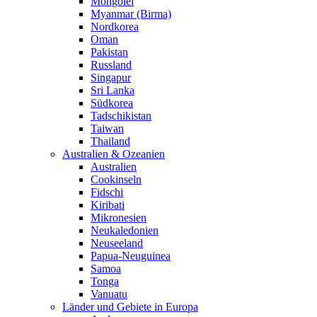
Mongolei
Myanmar (Birma)
Nordkorea
Oman
Pakistan
Russland
Singapur
Sri Lanka
Südkorea
Tadschikistan
Taiwan
Thailand
Australien & Ozeanien
Australien
Cookinseln
Fidschi
Kiribati
Mikronesien
Neukaledonien
Neuseeland
Papua-Neuguinea
Samoa
Tonga
Vanuatu
Länder und Gebiete in Europa