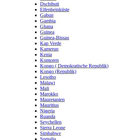
Dschibuti
Elfenbeinküste
Gabun
Gambia
Ghana
Guinea
Guinea-Bissau
Kap Verde
Kamerun
Kenia
Komoren
Kongo ( Demokratische Republik)
Kongo (Republik)
Lesotho
Malawi
Mali
Marokko
Mauretanien
Mauritius
Nigeria
Ruanda
Seychellen
Sierra Leone
Simbabwe
Somalia