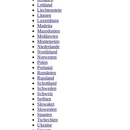
Lettland
Liechtenstein
Litauen
Luxemburg
Madeira
Mazedonien
Moldawien
Montenegro
Niederlande
Nordirland
Norwegen
Polen
Portugal
Rumänien
Russland
Schottland
Schweden
Schweiz
Serbien
Slowakei
Slowenien
Spanien
Tschechien
Ukraine