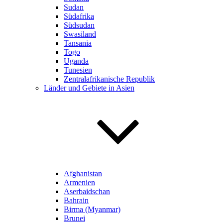
Sudan
Südafrika
Südsudan
Swasiland
Tansania
Togo
Uganda
Tunesien
Zentralafrikanische Republik
Länder und Gebiete in Asien
Afghanistan
Armenien
Aserbaidschan
Bahrain
Birma (Myanmar)
Brunei