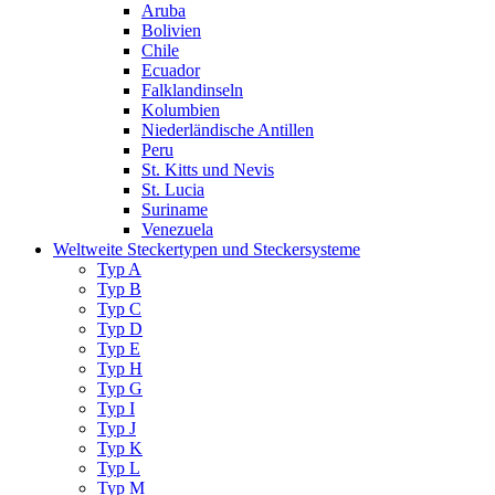
Aruba
Bolivien
Chile
Ecuador
Falklandinseln
Kolumbien
Niederländische Antillen
Peru
St. Kitts und Nevis
St. Lucia
Suriname
Venezuela
Weltweite Steckertypen und Steckersysteme
Typ A
Typ B
Typ C
Typ D
Typ E
Typ H
Typ G
Typ I
Typ J
Typ K
Typ L
Typ M