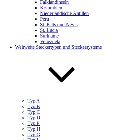
Falklandinseln
Kolumbien
Niederländische Antillen
Peru
St. Kitts und Nevis
St. Lucia
Suriname
Venezuela
Weltweite Steckertypen und Steckersysteme
Typ A
Typ B
Typ C
Typ D
Typ E
Typ H
Typ G