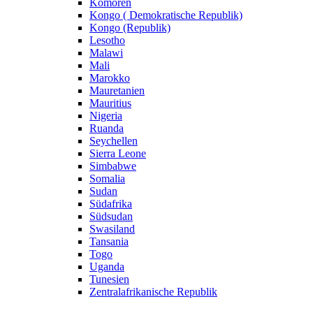
Komoren
Kongo ( Demokratische Republik)
Kongo (Republik)
Lesotho
Malawi
Mali
Marokko
Mauretanien
Mauritius
Nigeria
Ruanda
Seychellen
Sierra Leone
Simbabwe
Somalia
Sudan
Südafrika
Südsudan
Swasiland
Tansania
Togo
Uganda
Tunesien
Zentralafrikanische Republik