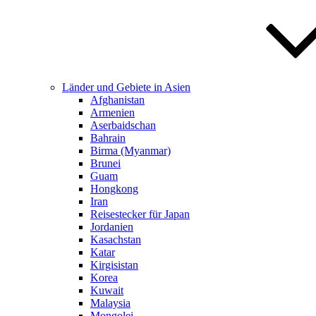
Länder und Gebiete in Asien
Afghanistan
Armenien
Aserbaidschan
Bahrain
Birma (Myanmar)
Brunei
Guam
Hongkong
Iran
Reisestecker für Japan
Jordanien
Kasachstan
Katar
Kirgisistan
Korea
Kuwait
Malaysia
Mongolei