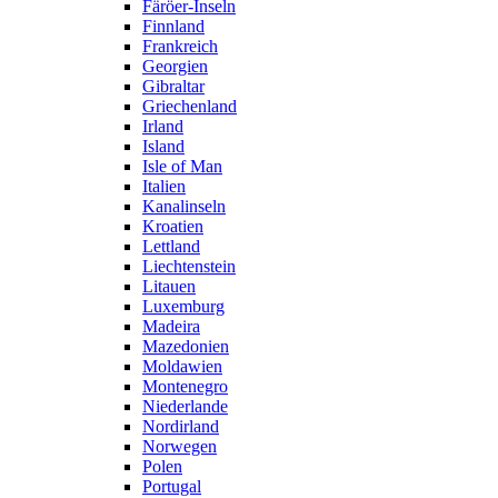
Färöer-Inseln
Finnland
Frankreich
Georgien
Gibraltar
Griechenland
Irland
Island
Isle of Man
Italien
Kanalinseln
Kroatien
Lettland
Liechtenstein
Litauen
Luxemburg
Madeira
Mazedonien
Moldawien
Montenegro
Niederlande
Nordirland
Norwegen
Polen
Portugal