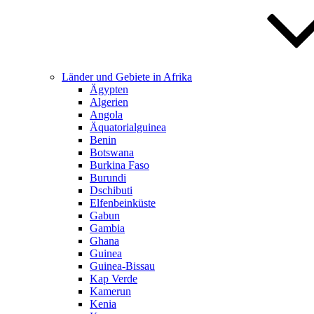
Länder und Gebiete in Afrika
Ägypten
Algerien
Angola
Äquatorialguinea
Benin
Botswana
Burkina Faso
Burundi
Dschibuti
Elfenbeinküste
Gabun
Gambia
Ghana
Guinea
Guinea-Bissau
Kap Verde
Kamerun
Kenia