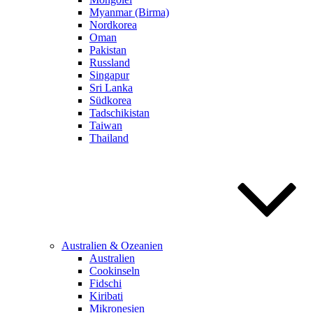
Myanmar (Birma)
Nordkorea
Oman
Pakistan
Russland
Singapur
Sri Lanka
Südkorea
Tadschikistan
Taiwan
Thailand
Australien & Ozeanien
Australien
Cookinseln
Fidschi
Kiribati
Mikronesien