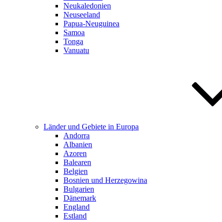
Neukaledonien
Neuseeland
Papua-Neuguinea
Samoa
Tonga
Vanuatu
Länder und Gebiete in Europa
Andorra
Albanien
Azoren
Balearen
Belgien
Bosnien und Herzegowina
Bulgarien
Dänemark
England
Estland