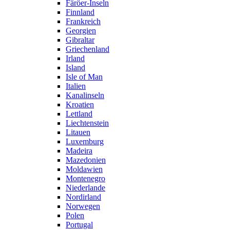
Färöer-Inseln
Finnland
Frankreich
Georgien
Gibraltar
Griechenland
Irland
Island
Isle of Man
Italien
Kanalinseln
Kroatien
Lettland
Liechtenstein
Litauen
Luxemburg
Madeira
Mazedonien
Moldawien
Montenegro
Niederlande
Nordirland
Norwegen
Polen
Portugal