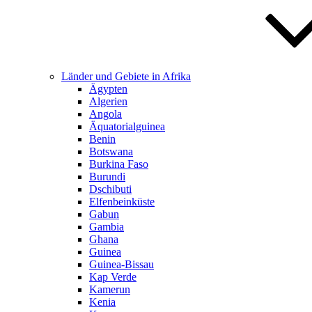
Länder und Gebiete in Afrika
Ägypten
Algerien
Angola
Äquatorialguinea
Benin
Botswana
Burkina Faso
Burundi
Dschibuti
Elfenbeinküste
Gabun
Gambia
Ghana
Guinea
Guinea-Bissau
Kap Verde
Kamerun
Kenia