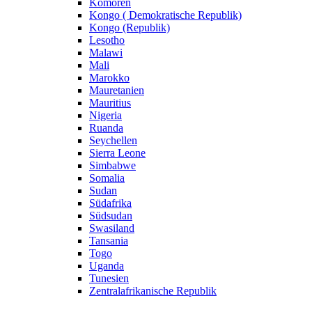
Komoren
Kongo ( Demokratische Republik)
Kongo (Republik)
Lesotho
Malawi
Mali
Marokko
Mauretanien
Mauritius
Nigeria
Ruanda
Seychellen
Sierra Leone
Simbabwe
Somalia
Sudan
Südafrika
Südsudan
Swasiland
Tansania
Togo
Uganda
Tunesien
Zentralafrikanische Republik