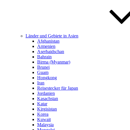
Länder und Gebiete in Asien
Afghanistan
Armenien
Aserbaidschan
Bahrain
Birma (Myanmar)
Brunei
Guam
Hongkong
Iran
Reisestecker für Japan
Jordanien
Kasachstan
Katar
Kirgisistan
Korea
Kuwait
Malaysia
Mongolei