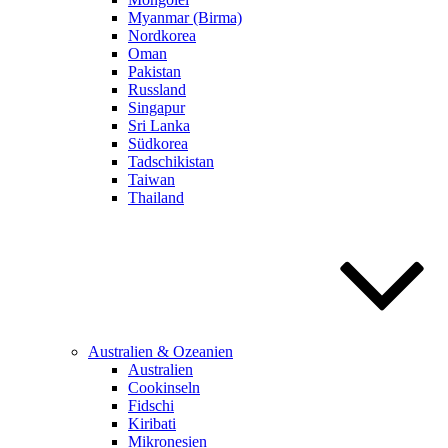
Myanmar (Birma)
Nordkorea
Oman
Pakistan
Russland
Singapur
Sri Lanka
Südkorea
Tadschikistan
Taiwan
Thailand
Australien & Ozeanien
Australien
Cookinseln
Fidschi
Kiribati
Mikronesien