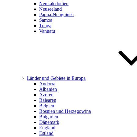
Neukaledonien
Neuseeland
Papua-Neuguinea
Samoa
Tonga
Vanuatu
Länder und Gebiete in Europa
Andorra
Albanien
Azoren
Balearen
Belgien
Bosnien und Herzegowina
Bulgarien
Dänemark
England
Estland