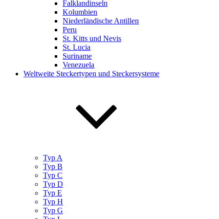
Falklandinseln
Kolumbien
Niederländische Antillen
Peru
St. Kitts und Nevis
St. Lucia
Suriname
Venezuela
Weltweite Steckertypen und Steckersysteme
Typ A
Typ B
Typ C
Typ D
Typ E
Typ H
Typ G