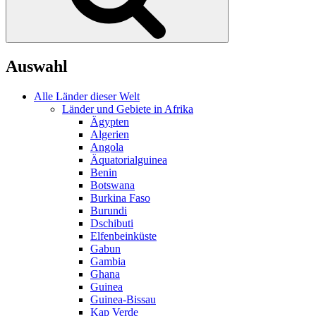
Auswahl
Alle Länder dieser Welt
Länder und Gebiete in Afrika
Ägypten
Algerien
Angola
Äquatorialguinea
Benin
Botswana
Burkina Faso
Burundi
Dschibuti
Elfenbeinküste
Gabun
Gambia
Ghana
Guinea
Guinea-Bissau
Kap Verde