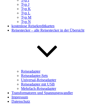
Typ I
Typ J
Typ K
Typ L
Typ M
Typ N
kostenlose Reisekreditkarten
Reisestecker – alle Reisestecker in der Übersicht
Reiseadapter
Reiseadapter-Sets
Universal-Reiseadapter
Reiseadapter mit USB
Mehrfach-Reiseadapter
Transformatoren und Spannungswandler
Impressum
Datenschutz