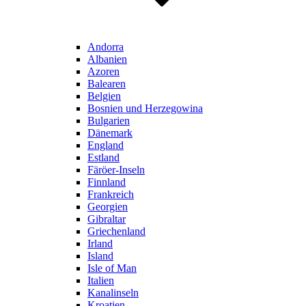
Andorra
Albanien
Azoren
Balearen
Belgien
Bosnien und Herzegowina
Bulgarien
Dänemark
England
Estland
Färöer-Inseln
Finnland
Frankreich
Georgien
Gibraltar
Griechenland
Irland
Island
Isle of Man
Italien
Kanalinseln
Kroatien