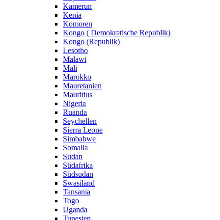
Kamerun
Kenia
Komoren
Kongo ( Demokratische Republik)
Kongo (Republik)
Lesotho
Malawi
Mali
Marokko
Mauretanien
Mauritius
Nigeria
Ruanda
Seychellen
Sierra Leone
Simbabwe
Somalia
Sudan
Südafrika
Südsudan
Swasiland
Tansania
Togo
Uganda
Tunesien