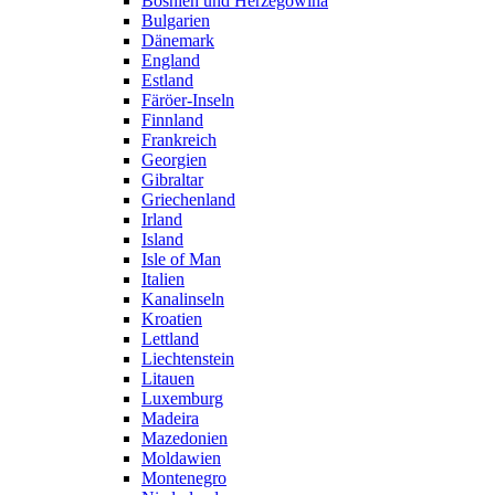
Bosnien und Herzegowina
Bulgarien
Dänemark
England
Estland
Färöer-Inseln
Finnland
Frankreich
Georgien
Gibraltar
Griechenland
Irland
Island
Isle of Man
Italien
Kanalinseln
Kroatien
Lettland
Liechtenstein
Litauen
Luxemburg
Madeira
Mazedonien
Moldawien
Montenegro