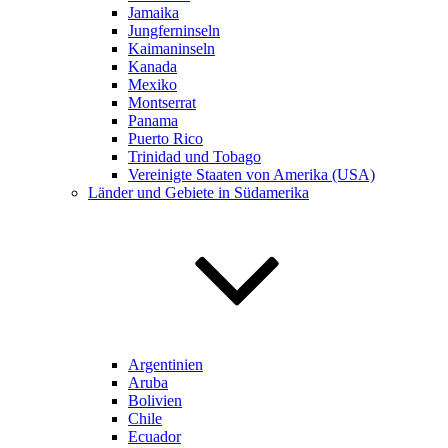
Jamaika
Jungferninseln
Kaimaninseln
Kanada
Mexiko
Montserrat
Panama
Puerto Rico
Trinidad und Tobago
Vereinigte Staaten von Amerika (USA)
Länder und Gebiete in Südamerika
Argentinien
Aruba
Bolivien
Chile
Ecuador