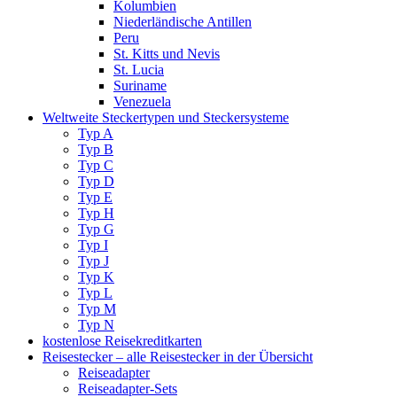
Kolumbien
Niederländische Antillen
Peru
St. Kitts und Nevis
St. Lucia
Suriname
Venezuela
Weltweite Steckertypen und Steckersysteme
Typ A
Typ B
Typ C
Typ D
Typ E
Typ H
Typ G
Typ I
Typ J
Typ K
Typ L
Typ M
Typ N
kostenlose Reisekreditkarten
Reisestecker – alle Reisestecker in der Übersicht
Reiseadapter
Reiseadapter-Sets