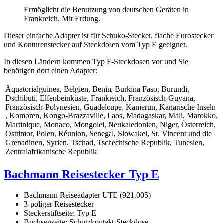
Ermöglicht die Benutzung von deutschen Geräten in
Frankreich. Mit Erdung.
Dieser einfache Adapter ist für Schuko-Stecker, flache Eurostecker
und Konturenstecker auf Steckdosen vom Typ E geeignet.
In diesen Ländern kommen Typ E-Steckdosen vor und Sie
benötigen dort einen Adapter:
Äquatorialguinea, Belgien, Benin, Burkina Faso, Burundi,
Dschibuti, Elfenbeinküste, Frankreich, Französisch-Guyana,
Französisch-Polynesien, Guadeloupe, Kamerun, Kanarische Inseln
, Komoren, Kongo-Brazzaville, Laos, Madagaskar, Mali, Marokko,
Martinique, Monaco, Mongolei, Neukaledonien, Niger, Österreich,
Osttimor, Polen, Réunion, Senegal, Slowakei, St. Vincent und die
Grenadinen, Syrien, Tschad, Tschechische Republik, Tunesien,
Zentralafrikanische Republik
Bachmann Reisestecker Typ E
Bachmann Reiseadapter UTE (921.005)
3-poliger Reisestecker
Steckerstiftseite: Typ E
Buchsenseite: Schutzkontakt-Steckdose