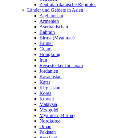
Zentralafrikanische Republik
Länder und Gebiete in Asien
Afghanistan
Armenien
Aserbaidschan
Bahrain
Birma (Myanmar)
Brunei
Guam
Hongkong
Iran
Reisestecker für Japan
Jordanien
Kasachstan
Katar
Kirgisistan
Korea
Kuwait
Malaysia
Mongolei
Myanmar (Birma)
Nordkorea
Oman
Pakistan
Russland