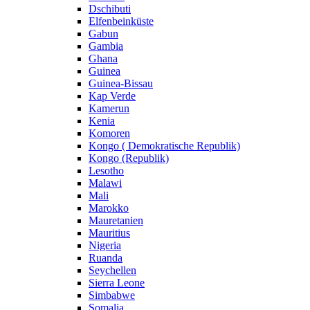
Dschibuti
Elfenbeinküste
Gabun
Gambia
Ghana
Guinea
Guinea-Bissau
Kap Verde
Kamerun
Kenia
Komoren
Kongo ( Demokratische Republik)
Kongo (Republik)
Lesotho
Malawi
Mali
Marokko
Mauretanien
Mauritius
Nigeria
Ruanda
Seychellen
Sierra Leone
Simbabwe
Somalia