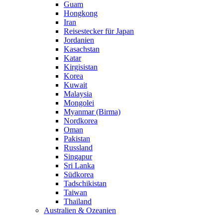
Guam
Hongkong
Iran
Reisestecker für Japan
Jordanien
Kasachstan
Katar
Kirgisistan
Korea
Kuwait
Malaysia
Mongolei
Myanmar (Birma)
Nordkorea
Oman
Pakistan
Russland
Singapur
Sri Lanka
Südkorea
Tadschikistan
Taiwan
Thailand
Australien & Ozeanien