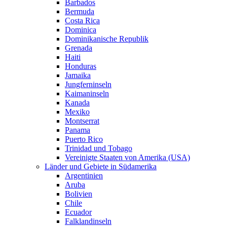
Barbados
Bermuda
Costa Rica
Dominica
Dominikanische Republik
Grenada
Haiti
Honduras
Jamaika
Jungferninseln
Kaimaninseln
Kanada
Mexiko
Montserrat
Panama
Puerto Rico
Trinidad und Tobago
Vereinigte Staaten von Amerika (USA)
Länder und Gebiete in Südamerika
Argentinien
Aruba
Bolivien
Chile
Ecuador
Falklandinseln