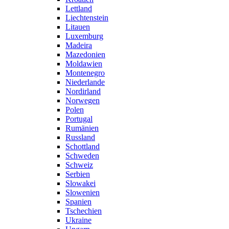
Lettland
Liechtenstein
Litauen
Luxemburg
Madeira
Mazedonien
Moldawien
Montenegro
Niederlande
Nordirland
Norwegen
Polen
Portugal
Rumänien
Russland
Schottland
Schweden
Schweiz
Serbien
Slowakei
Slowenien
Spanien
Tschechien
Ukraine