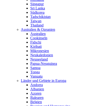
Singapur
Sri Lanka
Südkorea
Tadschikistan
Taiwan
Thailand
Australien & Ozeanien
Australien
Cookinseln
Fidschi
Kiribati
Mikronesien
Neukaledonien
Neuseeland
Papua-Neuguinea
Samoa
Tonga
Vanuatu
Länder und Gebiete in Europa
Andorra
Albanien
Azoren
Balearen
Belgien