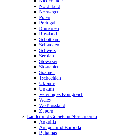
Niederlande
Nordirland
Norwegen
Polen
Portugal
Rumänien
Russland
Schottland
Schweden
Schweiz
Serbien
Slowakei
Slowenien
Spanien
Tschechien
Ukraine
Ungarn
Vereinigtes Königreich
Wales
Weißrussland
Zypern
Länder und Gebiete in Nordamerika
Anguilla
Antigua und Barbuda
Bahamas