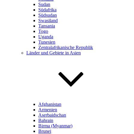
Sudan
Südafrika
Südsudan
Swasiland
Tansania
Togo
Uganda
Tunesien
Zentralafrikanische Republik
Länder und Gebiete in Asien
Afghanistan
Armenien
Aserbaidschan
Bahrain
Birma (Myanmar)
Brunei