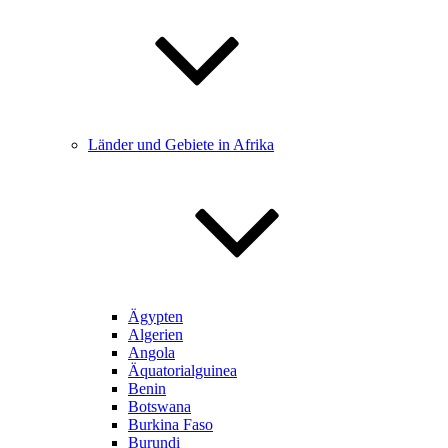
Länder und Gebiete in Afrika
Ägypten
Algerien
Angola
Äquatorialguinea
Benin
Botswana
Burkina Faso
Burundi