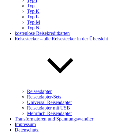
Typ I
Typ J
Typ K
Typ L
Typ M
Typ N
kostenlose Reisekreditkarten
Reisestecker – alle Reisestecker in der Übersicht
Reiseadapter
Reiseadapter-Sets
Universal-Reiseadapter
Reiseadapter mit USB
Mehrfach-Reiseadapter
Transformatoren und Spannungswandler
Impressum
Datenschutz