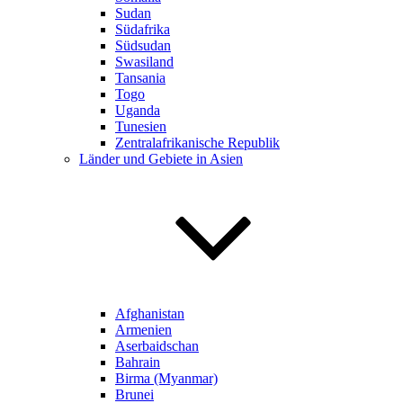
Sudan
Südafrika
Südsudan
Swasiland
Tansania
Togo
Uganda
Tunesien
Zentralafrikanische Republik
Länder und Gebiete in Asien
Afghanistan
Armenien
Aserbaidschan
Bahrain
Birma (Myanmar)
Brunei