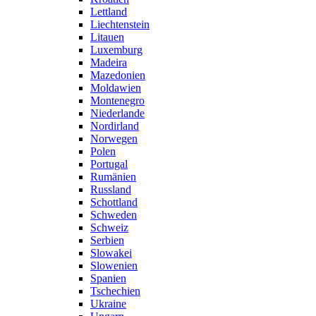
Lettland
Liechtenstein
Litauen
Luxemburg
Madeira
Mazedonien
Moldawien
Montenegro
Niederlande
Nordirland
Norwegen
Polen
Portugal
Rumänien
Russland
Schottland
Schweden
Schweiz
Serbien
Slowakei
Slowenien
Spanien
Tschechien
Ukraine