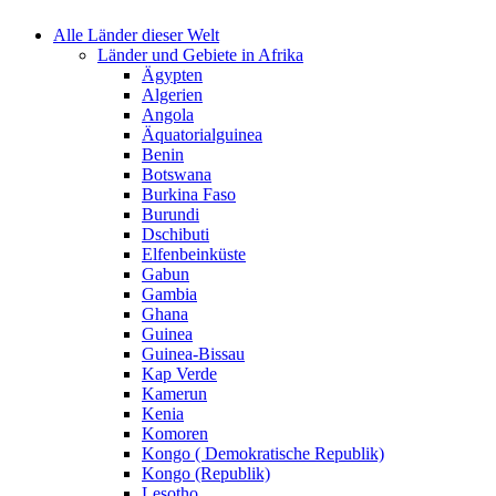
Alle Länder dieser Welt
Länder und Gebiete in Afrika
Ägypten
Algerien
Angola
Äquatorialguinea
Benin
Botswana
Burkina Faso
Burundi
Dschibuti
Elfenbeinküste
Gabun
Gambia
Ghana
Guinea
Guinea-Bissau
Kap Verde
Kamerun
Kenia
Komoren
Kongo ( Demokratische Republik)
Kongo (Republik)
Lesotho