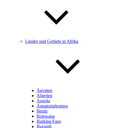
Länder und Gebiete in Afrika
Ägypten
Algerien
Angola
Äquatorialguinea
Benin
Botswana
Burkina Faso
Burundi