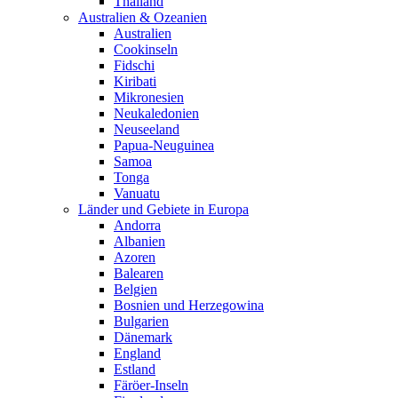
Thailand
Australien & Ozeanien
Australien
Cookinseln
Fidschi
Kiribati
Mikronesien
Neukaledonien
Neuseeland
Papua-Neuguinea
Samoa
Tonga
Vanuatu
Länder und Gebiete in Europa
Andorra
Albanien
Azoren
Balearen
Belgien
Bosnien und Herzegowina
Bulgarien
Dänemark
England
Estland
Färöer-Inseln