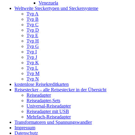
Venezuela
Weltweite Steckertypen und Steckersysteme
Typ A
Typ B
Typ C
Typ D
Typ E
Typ H
Typ G
Typ I
Typ J
Typ K
Typ L
Typ M
Typ N
kostenlose Reisekreditkarten
Reisestecker – alle Reisestecker in der Übersicht
Reiseadapter
Reiseadapter-Sets
Universal-Reiseadapter
Reiseadapter mit USB
Mehrfach-Reiseadapter
Transformatoren und Spannungswandler
Impressum
Datenschutz