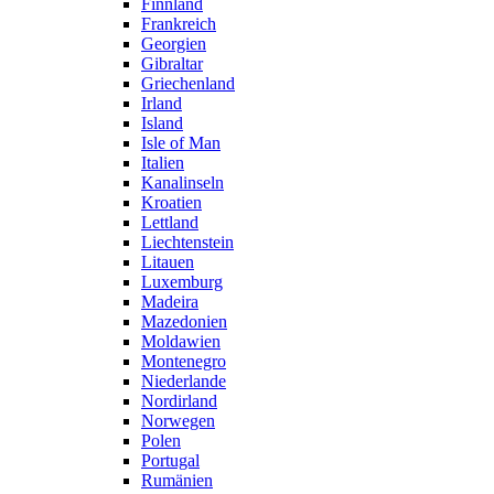
Finnland
Frankreich
Georgien
Gibraltar
Griechenland
Irland
Island
Isle of Man
Italien
Kanalinseln
Kroatien
Lettland
Liechtenstein
Litauen
Luxemburg
Madeira
Mazedonien
Moldawien
Montenegro
Niederlande
Nordirland
Norwegen
Polen
Portugal
Rumänien