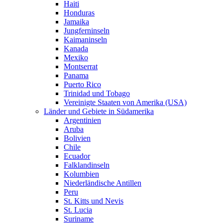
Haiti
Honduras
Jamaika
Jungferninseln
Kaimaninseln
Kanada
Mexiko
Montserrat
Panama
Puerto Rico
Trinidad und Tobago
Vereinigte Staaten von Amerika (USA)
Länder und Gebiete in Südamerika
Argentinien
Aruba
Bolivien
Chile
Ecuador
Falklandinseln
Kolumbien
Niederländische Antillen
Peru
St. Kitts und Nevis
St. Lucia
Suriname