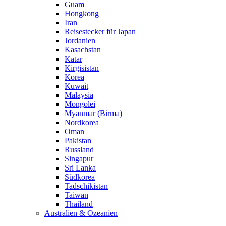
Guam
Hongkong
Iran
Reisestecker für Japan
Jordanien
Kasachstan
Katar
Kirgisistan
Korea
Kuwait
Malaysia
Mongolei
Myanmar (Birma)
Nordkorea
Oman
Pakistan
Russland
Singapur
Sri Lanka
Südkorea
Tadschikistan
Taiwan
Thailand
Australien & Ozeanien