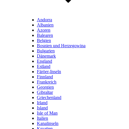
Andorra
Albanien
Azoren
Balearen
Belgien
Bosnien und Herzegowina
Bulgarien
Dänemark
England
Estland
Färöer-Inseln
Finnland
Frankreich
Georgien
Gibraltar
Griechenland
Irland
Island
Isle of Man
Italien
Kanalinseln
Kroatien