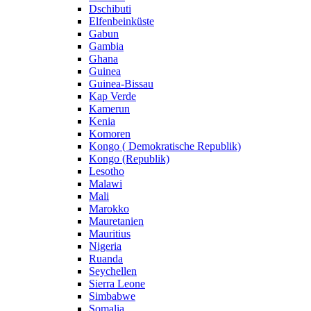
Dschibuti
Elfenbeinküste
Gabun
Gambia
Ghana
Guinea
Guinea-Bissau
Kap Verde
Kamerun
Kenia
Komoren
Kongo ( Demokratische Republik)
Kongo (Republik)
Lesotho
Malawi
Mali
Marokko
Mauretanien
Mauritius
Nigeria
Ruanda
Seychellen
Sierra Leone
Simbabwe
Somalia