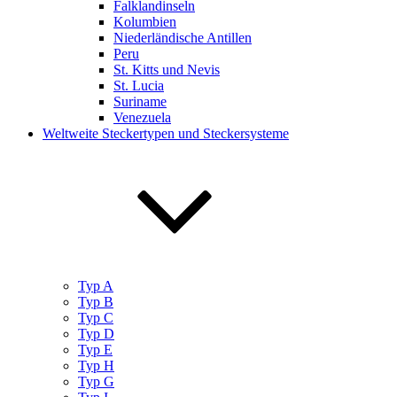
Falklandinseln
Kolumbien
Niederländische Antillen
Peru
St. Kitts und Nevis
St. Lucia
Suriname
Venezuela
Weltweite Steckertypen und Steckersysteme
Typ A
Typ B
Typ C
Typ D
Typ E
Typ H
Typ G