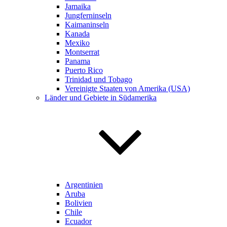
Jamaika
Jungferninseln
Kaimaninseln
Kanada
Mexiko
Montserrat
Panama
Puerto Rico
Trinidad und Tobago
Vereinigte Staaten von Amerika (USA)
Länder und Gebiete in Südamerika
Argentinien
Aruba
Bolivien
Chile
Ecuador