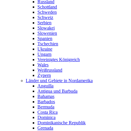
Russland
Schottland
Schweden
Schweiz
Serbien
Slowakei
Slowenien
Spanien
Tschechien
Ukraine
Ungarn
Vereinigtes Königreich
Wales
Weißrussland
Zypern
Länder und Gebiete in Nordamerika
Anguilla
Antigua und Barbuda
Bahamas
Barbados
Bermuda
Costa Rica
Dominica
Dominikanische Republik
Grenada