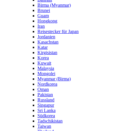
Birma (Myanmar)
Brunei
Guam
Hongkong
Iran
Reisestecker für Japan
Jordanien
Kasachstan
Katar
Kirgisistan
Korea
Kuwait
Malaysia
Mongolei
Myanmar (Birma)
Nordkorea
Oman
Pakistan
Russland
Singapur
Sri Lanka
Südkorea
Tadschikistan
Taiwan